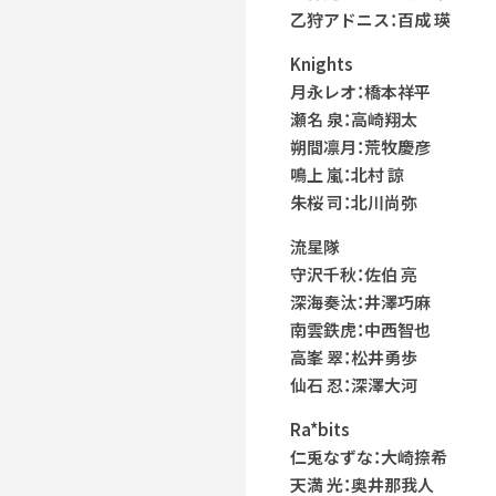
乙狩アドニス：百成 瑛
Knights
月永レオ：橋本祥平
瀬名 泉：高崎翔太
朔間凛月：荒牧慶彦
鳴上 嵐：北村 諒
朱桜 司：北川尚弥
流星隊
守沢千秋：佐伯 亮
深海奏汰：井澤巧麻
南雲鉄虎：中西智也
高峯 翠：松井勇歩
仙石 忍：深澤大河
Ra*bits
仁兎なずな：大崎捺希
天満 光：奥井那我人