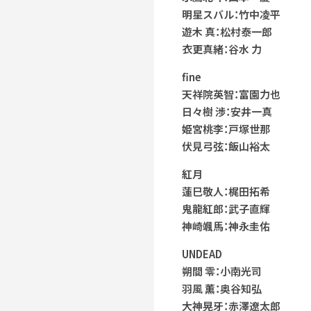
明星スバル：竹中凌平
遊木 真：松村泰一郎
衣更真緒：谷水 力
fine
天祥院英智：富園力也
日々樹 渉：安井一真
姫宮桃李：戸塚世那
伏見弓弦：飯山裕太
紅月
蓮巳敬人：梶田拓希
鬼龍紅郎：武子直輝
神崎颯馬：神永圭佑
UNDEAD
朔間 零：小南光司
羽風 薫：奥谷知弘
大神晃牙：赤澤遼太郎