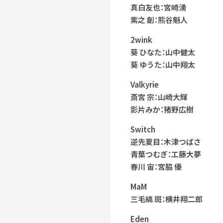
真白友也：宮崎湧
紫之 創：熊谷魁人
2wink
葵 ひなた：山中健太
葵 ゆうた：山中翔太
Valkyrie
斎宮 宗：山崎大輝
影片みか：猪野広樹
Switch
逆先夏目：木津つばさ
青葉つむぎ：工藤大夢
春川 宙：宮脇 優
MaM
三毛縞 斑：横井翔二郎
Eden