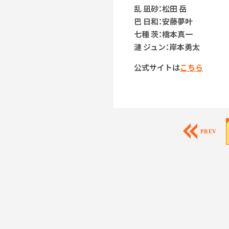
乱 凪砂：松田 岳
巴 日和：安藤夢叶
七種 茨：橋本真一
漣 ジュン：岸本勇太
公式サイトは
こちら